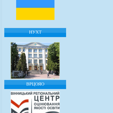
НУХТ
ВРЦОЯО