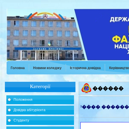
Головна
Новини коледжу
Історична довідка
Керівництв
Категорії
������
Положення
³����
������
Довідка абітурієнта
Студенту