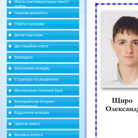
Якість освіти/моніторинг якості
освіти
Наукова діяльність
Освітні програми
Ділові партнери
Дистанційна освіта
Викладачу
Випускники коледжу
Структура та управління
Матеріально-технічна база
Всеукраїнська інтернет -
конференція
Відділення коледжу
Циклові комісії
Виховна робота