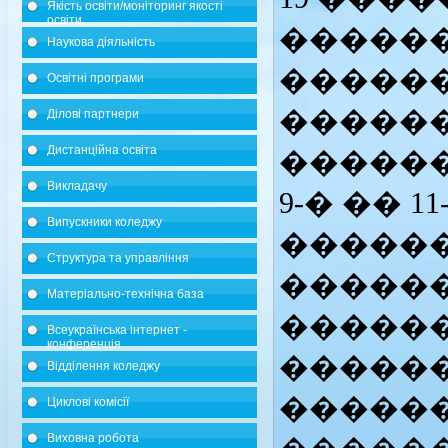
Якість освіти/моніторинг якості
освіти
�����
Наукова діяльність
�����
Освітні програми
������
Ділові партнери
Дистанційна освіта
������
Викладачу
9-� �� 1
Випускники коледжу
������
Структура та управління
������
Матеріально-технічна база
�����
Всеукраїнська інтернет -
конференція
�����
Відділення коледжу
������
Циклові комісії
Виховна робота