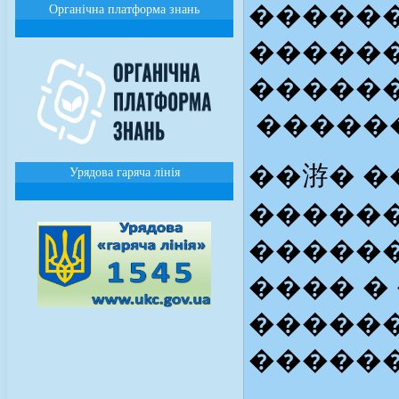
�����
Органічна платформа знань
������
������
������
��㳺� �
Урядова гаряча лінія
�����
�����
���� �
������
������