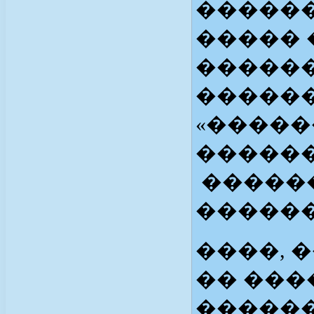
������
����� 
������
�����
«�����
�����
�����
������
����, 
�� ��
������