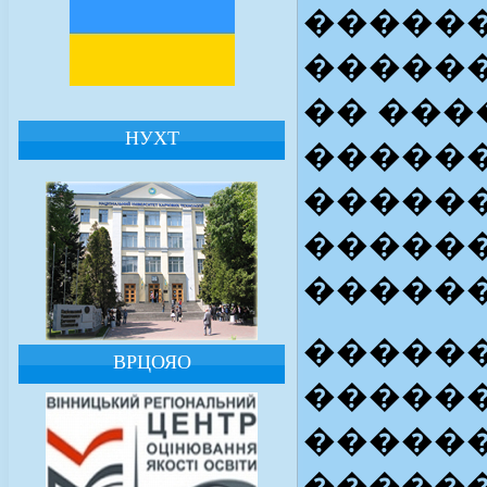
�����
������
�� ���
НУХТ
������
�����
�����
�����
�����
ВРЦОЯО
�����
�����
�����