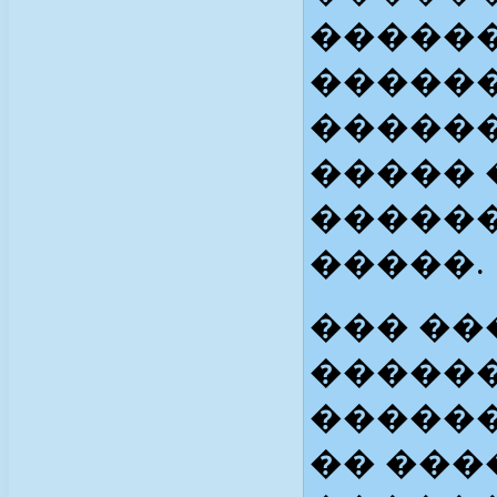
������
������
������
����� 
������
�����.
��� ��
������
�����
�� ���