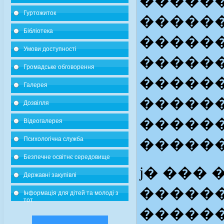
������
Гуртожиток
�����
Бібліотека
�����
Умови доступності
������
Громадське обговорення
������
Галерея
�����
Дозвілля
�����
Відеогалерея
Психологічна служба
������
Безпечне освітнє середовище
ϳ� ���
Державні закупівлі
������
Інформація для дітей та молоді з
тот
�����