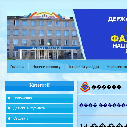
Головна
Новини коледжу
Історична довідка
Керівництв
Категорії
������
Положення
���� ������
Довідка абітурієнта
Студенту
19 ���