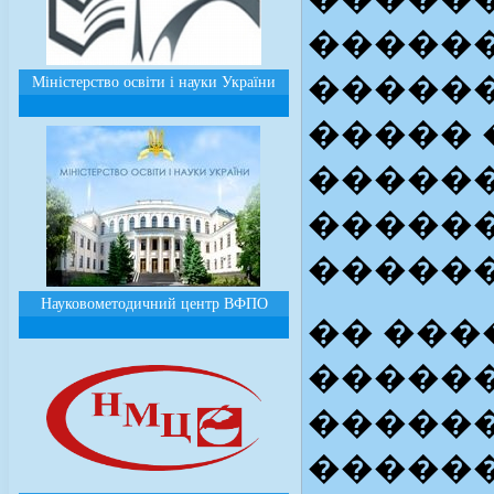
������
������
Міністерство освіти і науки України
����� 
������
�����
������
Науковометодичний центр ВФПО
�� ���
������
������
�����