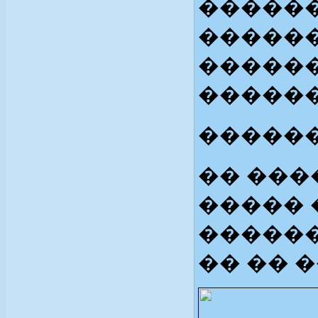
������
�����
�����
������
������
�� ���
����� 
������
�� �� 