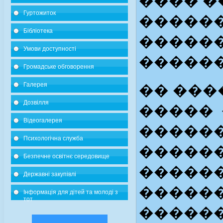
���� �
Гуртожиток
�����
Бібліотека
������
Умови доступності
�����
Громадське обговорення
Галерея
�� ��
Дозвілля
�����
Відеогалерея
������
Психологічна служба
�����
Безпечне освітнє середовище
������
Державні закупівлі
�����
Інформація для дітей та молоді з
тот
������