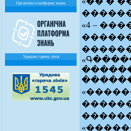
«�� � 
Органічна платформа знань
������?
«4 – �
�����
������
Урядова гаряча лінія
«Գ����
�����
�����
«�����
������
������
«����