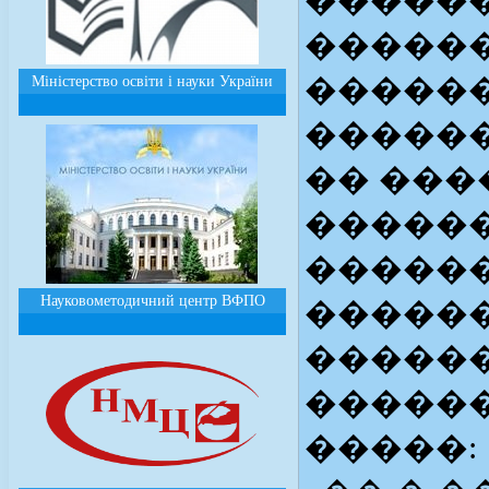
�����
������
������
Міністерство освіти і науки України
�����
�� ���
������
������
Науковометодичний центр ВФПО
������
������
������
�����: