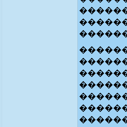
������
�����
������
������
������
�����
�����
�����
������
�����