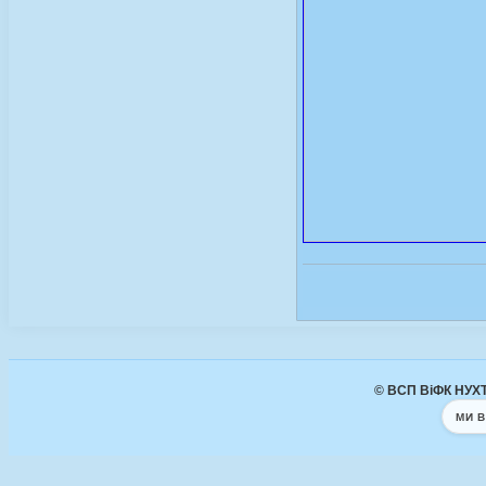
© ВСП ВіФК НУХТ 
МИ В