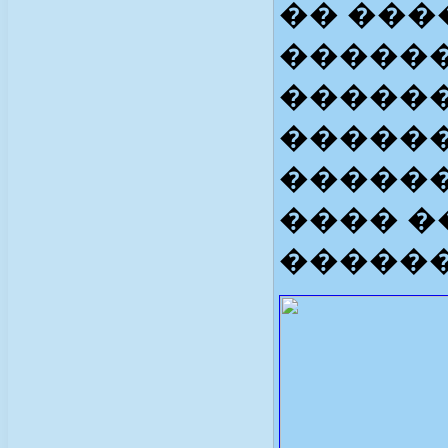
�� ���
�����
�����
������
������
���� 
������