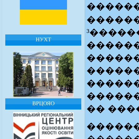
������
�����
³�����
НУХТ
�����
������
������
������
������
ВРЦОЯО
�� ���
������