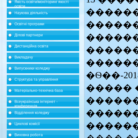
Якість освіти/моніторинг якості
освіти
�����
Наукова діяльність
�����
Освітні програми
�����
Ділові партнери
Дистанційна освіта
������
Викладачу
������
Випускники коледжу
�Ѳ��-20
Структура та управління
����� 
Матеріально-технічна база
������
Всеукраїнська інтернет -
конференція
������
Відділення коледжу
������
Циклові комісії
Виховна робота