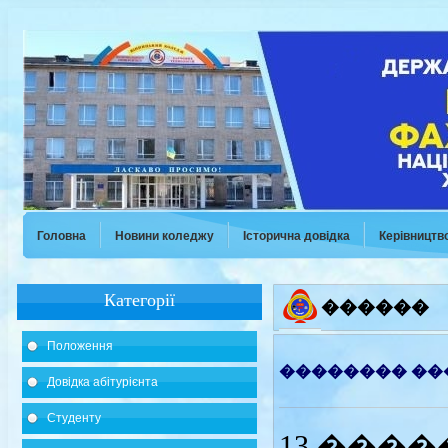
Головна
Новини коледжу
Історична довідка
Керівництв
Категорії
������
Положення
�������� ��
Довідка абітурієнта
Студенту
13 ���