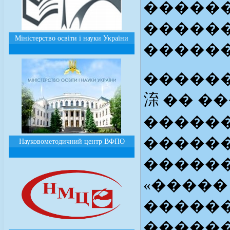
�����
�����
Міністерство освіти і науки України
������
�����
㳿 �� �
�����
�����
Науковометодичний центр ВФПО
�����
«�����
������
������