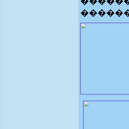
������
������