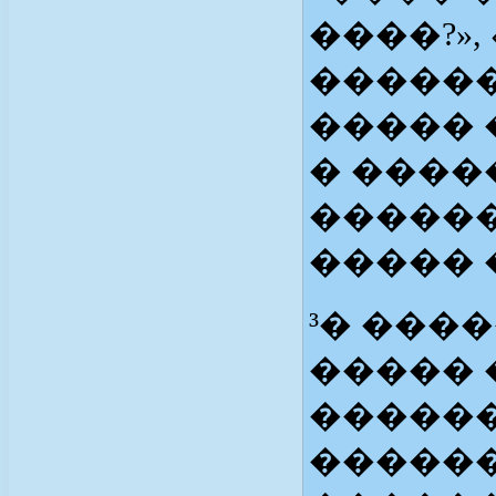
����?»
������
����� 
� �����
������
����� 
³� ���
����� 
������
������