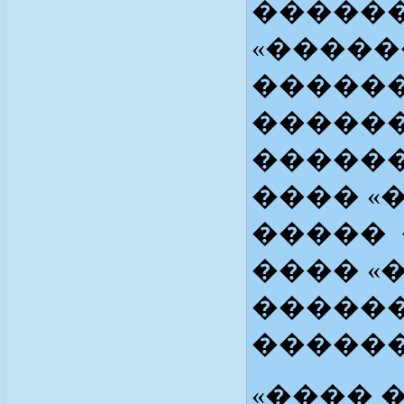
������
«�����
������
������
������
���� «
����� 
���� «
������
������
«���� 