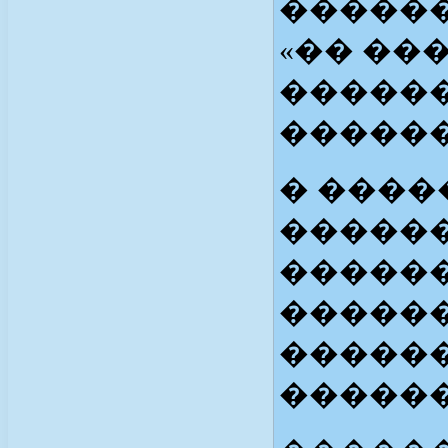
������
«�� ��
�����
������
� ����
�����
������
������
�����
�����