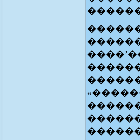
������
�����
�����
����’�
������
�����
«�����
������
�����
�����