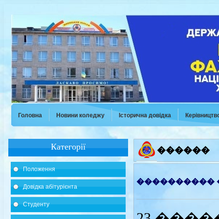
Головна
Новини коледжу
Історична довідка
Керівництв
Категорії
������
Положення
���������� �
Довідка абітурієнта
Студенту
23 ���