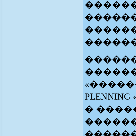
������
�����
������
������
�����
������
«�����
PLENNIN
� ����
������
������