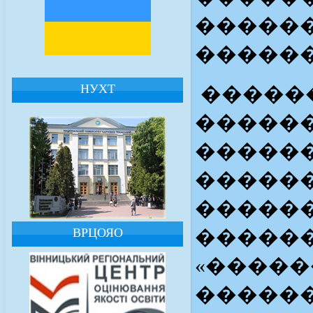
������
������
НУХТ
�����
�����
������
������
������
ВРЦОЯО
�����
«�����
�����