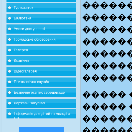
�����
Гуртожиток
�����
Бібліотека
�����
Умови доступності
�����
Громадське обговорення
Галерея
�����
Дозвілля
�����
Відеогалерея
�����
Психологічна служба
����� 
Безпечне освітнє середовище
Державні закупівлі
����� 
Інформація для дітей та молоді з
�����
тот
������