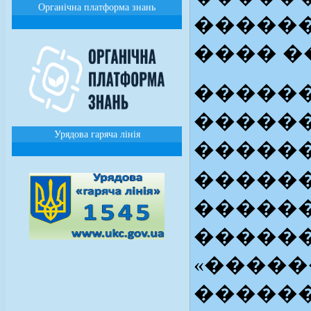
Органічна платформа знань
������
���� �
������
������
Урядова гаряча лінія
������
������
������
������
«�����
�����