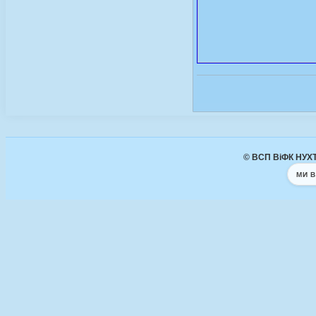
© ВСП ВіФК НУХТ 
МИ В