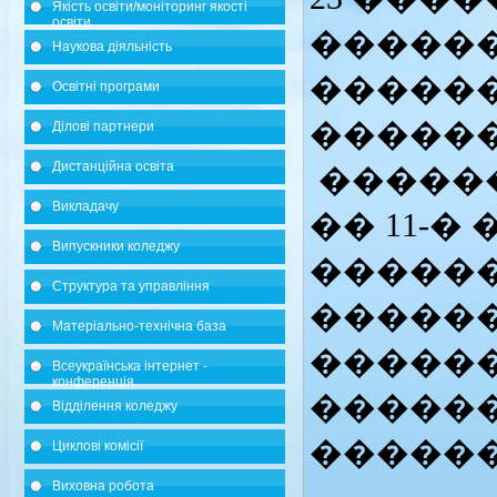
Якість освіти/моніторинг якості
освіти
�����
Наукова діяльність
�����
Освітні програми
������
Ділові партнери
Дистанційна освіта
������
Викладачу
�� 11-�
Випускники коледжу
������
Структура та управління
�����
Матеріально-технічна база
�����
Всеукраїнська інтернет -
конференція
������
Відділення коледжу
������
Циклові комісії
Виховна робота