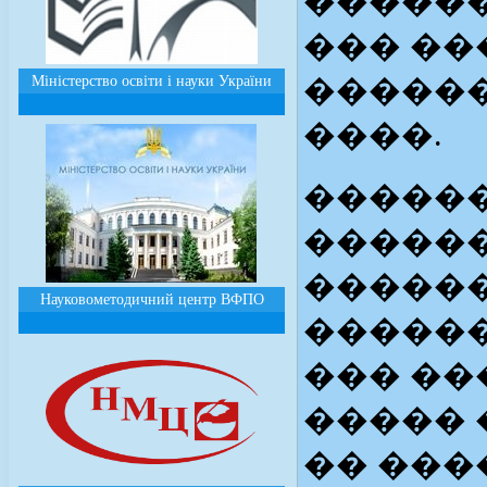
�����
��� ��
Міністерство освіти і науки України
������
����.
������
������
������
Науковометодичний центр ВФПО
������
��� ��
����� 
�� ���