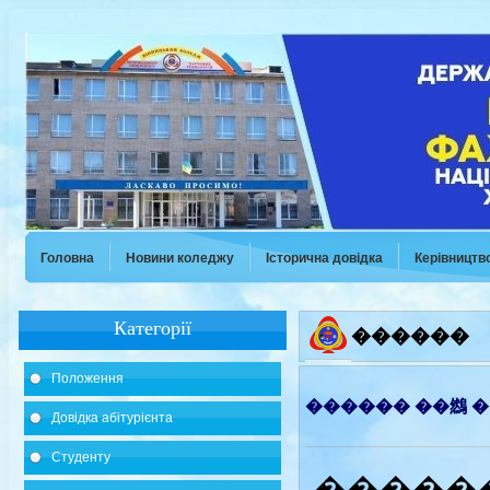
Головна
Новини коледжу
Історична довідка
Керівництв
Категорії
������
Положення
������ ��䳿 �
Довідка абітурієнта
Студенту
�����