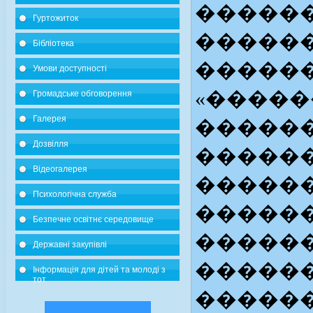
������
Гуртожиток
������
Бібліотека
������
Умови доступності
«�����
Громадське обговорення
Галерея
������
Дозвілля
������
Відеогалерея
������
Психологічна служба
������
Безпечне освітнє середовище
������
Державні закупівлі
������
Інформація для дітей та молоді з
тот
������