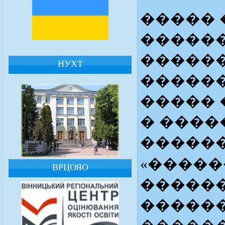
����� 
�����
������
НУХТ
������
����� 
� ����
������
«�����
ВРЦОЯО
������
�����