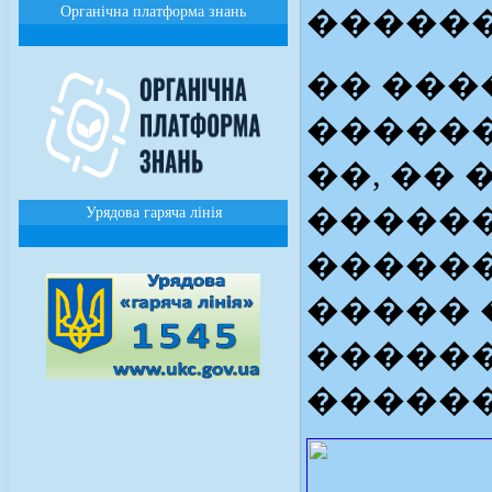
Органічна платформа знань
������
�� ���
������
��, ��
������
Урядова гаряча лінія
������
����� 
������
������