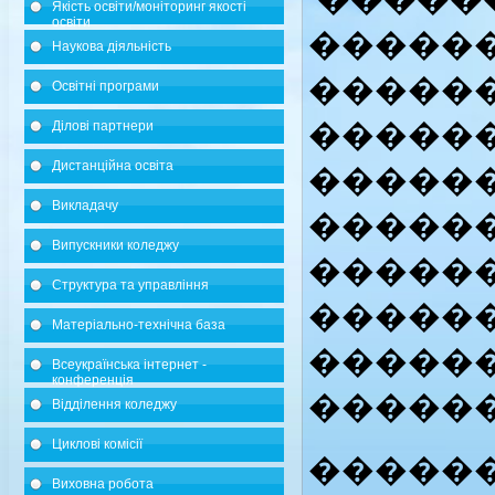
Якість освіти/моніторинг якості
освіти
������
Наукова діяльність
�����
Освітні програми
������
Ділові партнери
Дистанційна освіта
�����
Викладачу
�����
Випускники коледжу
������
Структура та управління
������
Матеріально-технічна база
������
Всеукраїнська інтернет -
конференція
������
Відділення коледжу
Циклові комісії
�����
Виховна робота