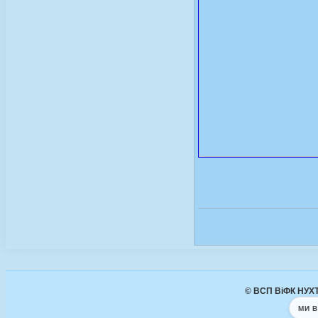
© ВСП ВіФК НУХТ 
МИ В