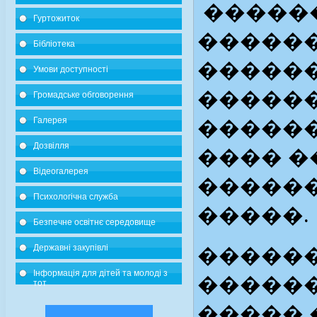
������
Гуртожиток
������
Бібліотека
������
Умови доступності
������
Громадське обговорення
Галерея
������
Дозвілля
���� �
Відеогалерея
������
Психологічна служба
�����.
Безпечне освітнє середовище
Державні закупівлі
������
Інформація для дітей та молоді з
������
тот
����� 