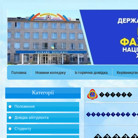
Головна
Новини коледжу
Історична довідка
Керівництв
Категорії
������
Положення
��������� �
Довідка абітурієнта
Студенту
�����