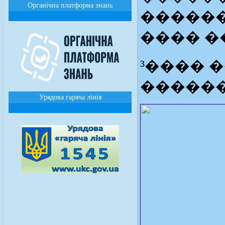
Органічна платформа знань
������
���� �
³���� 
������
Урядова гаряча лінія