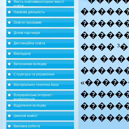
Якість освіти/моніторинг якості
освіти
�����
Наукова діяльність
�����
Освітні програми
������
Ділові партнери
Дистанційна освіта
���� ³
Викладачу
�� ���
Випускники коледжу
������
Структура та управління
«�����
Матеріально-технічна база
������
Всеукраїнська інтернет -
конференція
������
Відділення коледжу
������
Циклові комісії
Виховна робота