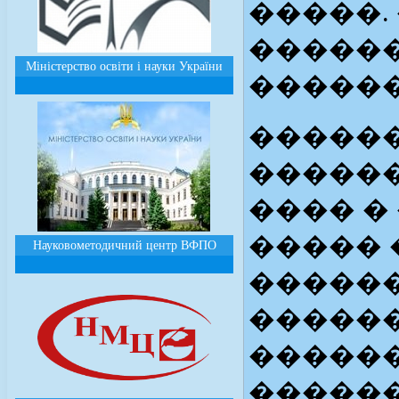
�����.
������
Міністерство освіти і науки України
������
������
������
���� �
����� 
Науковометодичний центр ВФПО
������
������
������
������