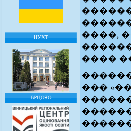
������
������
����, 
НУХТ
������
���� �
������
��� «�
ВРЦОЯО
������
������
������