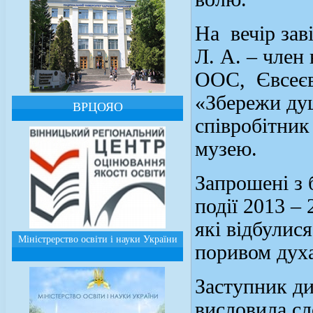
На вечір зав
Л. А. – член
ООС, Євсеєва
«Збережи ду
ВРЦОЯО
співробітник
музею.
Запрошені з 
події 2013 – 
які відбулис
Міністрерство освіти і науки України
поривом духа
Заступник ди
висловила сл