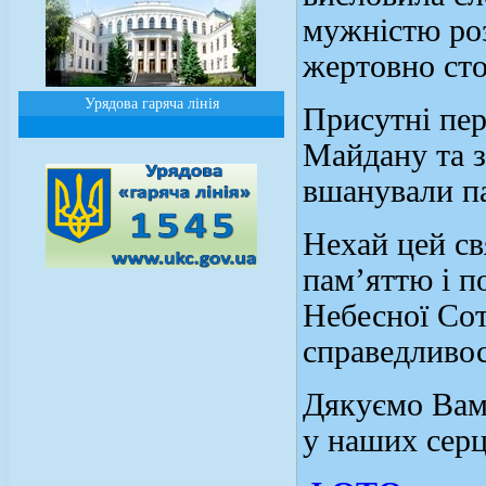
мужністю роз
жертовно сто
Урядова гаряча лінія
Присутні пер
Майдану та 
вшанували па
Нехай цей св
пам’яттю і п
Небесної Сот
справедливос
Дякуємо Вам,
у наших сер