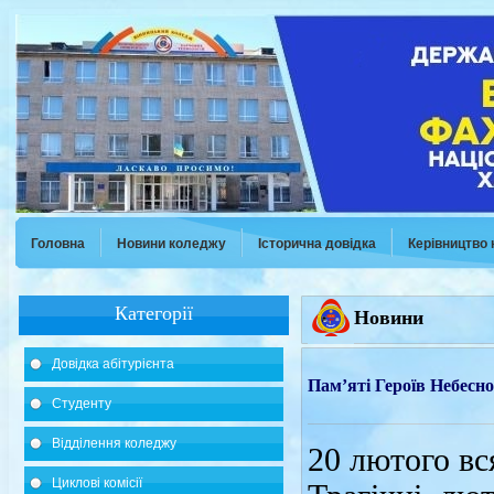
Головна
Новини коледжу
Історична довідка
Керівництво
Категорії
Новини
Довідка абітурієнта
Пам’яті Героїв Небесн
Студенту
Відділення коледжу
20 лютого вс
Циклові комісії