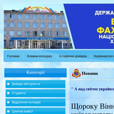
Головна
Новини коледжу
Історична довідка
Керівництво
Категорії
Новини
Довідка абітурієнта
" А над світом україн
Студенту
Відділення коледжу
Щороку Вінн
Циклові комісії