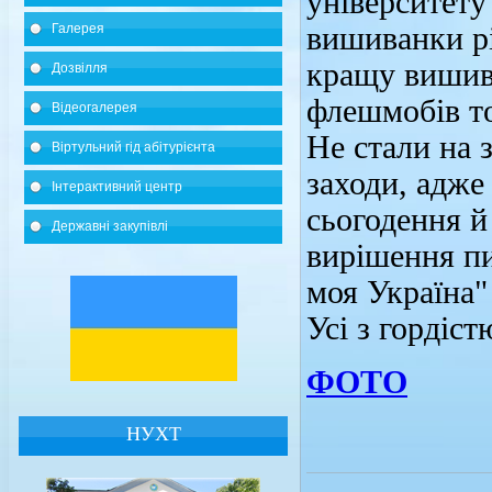
університету
Галерея
вишиванки р
кращу вишив
Дозвілля
флешмобів т
Відеогалерея
Не стали на 
Віртульний гід абітурієнта
заходи, адже
Інтерактивний центр
сьогодення й
Державні закупівлі
вирішення пи
моя Україна"
Усі з гордіс
ФОТО
НУХТ