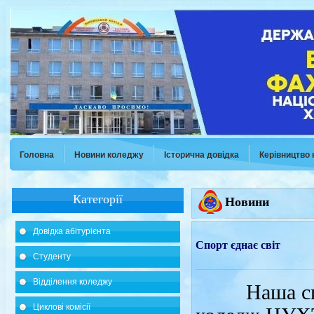
Головна
Новини коледжу
Історична довідка
Керівництво
Категорії
Новини
Довідка абітурієнта
Спорт єднає світ
Студенту
Відділення коледжу
Наша спіль
Циклові комісії