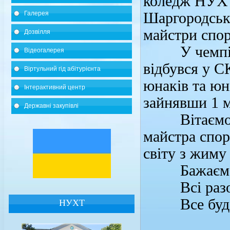
коледж НУХТ»
Галерея
Шаргородсько
майстри спор
Дозвілля
У чемпіонат
Відеогалерея
відбувся у С
Віртульний гід абітурієнта
юнаків та юні
Інтерактивний центр
зайнявши 1 мі
Державні закупівлі
Вітаємо тр
майстра спор
світу з жиму
Бажаємо н
Всі разом 
Все буде 
НУХТ