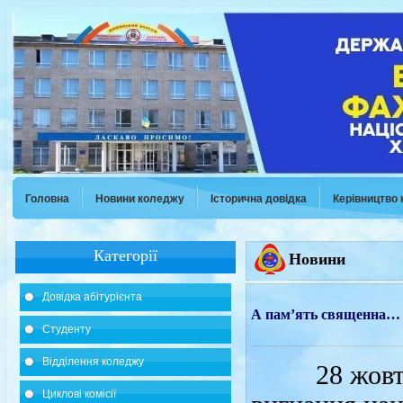
Головна
Новини коледжу
Історична довідка
Керівництво
Категорії
Новини
Довідка абітурієнта
А пам’ять священна…
Студенту
Відділення коледжу
28 жовтня н
Циклові комісії