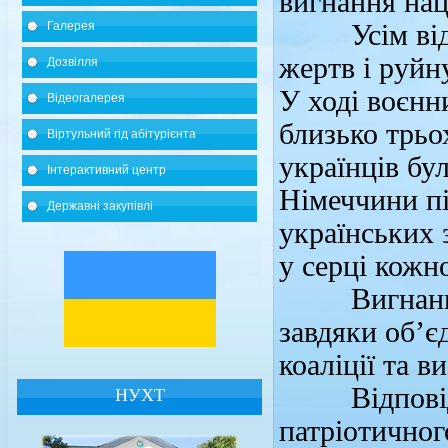
вигнання нац
Галерея
Усім відомо
жертв і руйну
Дозвілля
У ході воєнн
Відеогалерея
близько трьо
Віртульний гід абітурієнта
українців бу
Інтерактивний центр
Німеччини пі
Державні закупівлі
українських 
у серці кожн
Вигнання ф
завдяки об’є
коаліції та в
Відповідно 
НУХТ
патріотичног