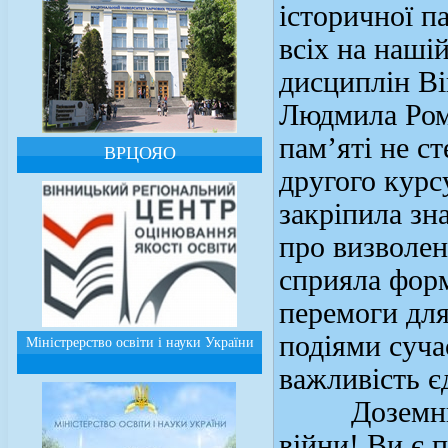
історичної па
всіх на наші
дисциплін В
Людмила Рома
пам’яті не с
ВРЦОЯО
другого курс
закріпила зна
про визволен
сприяла форм
перемоги для
подіями суча
Міністрерство освіти і науки України
важливість єд
Доземний ук
війни! Ви є 