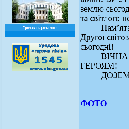
землю сьогод
та світлого н
Пам’ятаємо 
Урядова гаряча лінія
Другої світов
сьогодні!
ВІЧНА І 
ГЕРОЯМ!
ДОЗЕМНИ
ФОТО