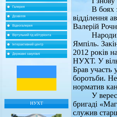
І знову су
Галерея
В боях за У
відділення а
Дозвілля
Валерій Рочн
Відеогалерея
Народився 
Віртульний гід абітурієнта
Ямпіль. Зак
Інтерактивний центр
2012 років н
Державні закупівлі
НУХТ. У віль
Брав участь у
боротьби. Не
норматив кан
У вересні 2
бригаді «Ма
НУХТ
служив старш