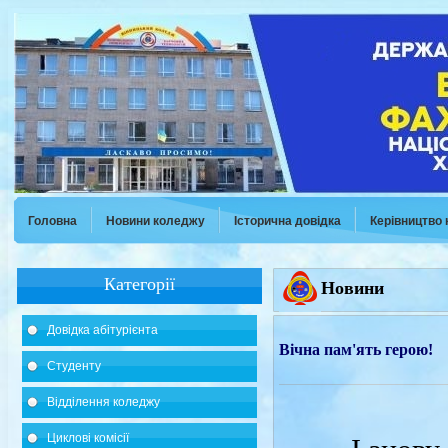
Головна
Новини коледжу
Історична довідка
Керівництво
Категорії
Новини
Довідка абітурієнта
Вічна пам'ять герою!
Студенту
Відділення коледжу
Циклові комісії