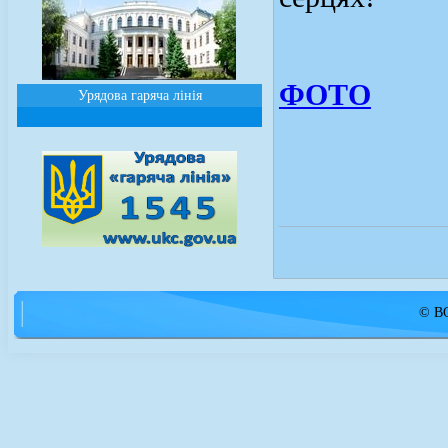
ФОТО
Урядова гаряча лінія
© ВС