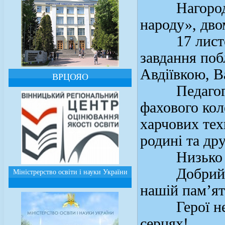
Нагороджен
народу», дво
17 листопа
завдання поб
Авдіївкою, В
ВРЦОЯО
Педагогічни
фахового кол
харчових тех
родині та др
Низько схи
Добрий, св
Міністрерство освіти і науки України
нашій пам’ят
Герої не в
серцях!